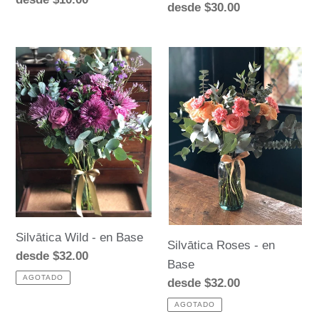
Precio
desde $30.00
habitual
habitual
Silvātica
Silvātica
Wild
Roses
-
-
en
en
Base
Base
Silvātica Wild - en Base
Silvātica Roses - en
Precio
desde $32.00
Base
habitual
AGOTADO
Precio
desde $32.00
habitual
AGOTADO