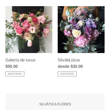
Galería
SilvātiLūxus
de
luxus
Galería de luxus
SilvātiLūxus
Precio
$50.00
Precio
desde $30.00
habitual
habitual
AGOTADO
AGOTADO
SILVĀTICA FLORES
UBICACIÓN